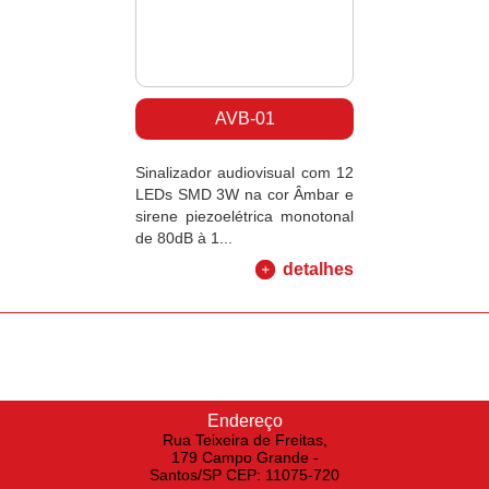
AVB-01
Sinalizador audiovisual com 12
LEDs SMD 3W na cor Âmbar e
sirene piezoelétrica monotonal
de 80dB à 1...
detalhes
Endereço
Rua Teixeira de Freitas,
179 Campo Grande -
Santos/SP CEP: 11075-720